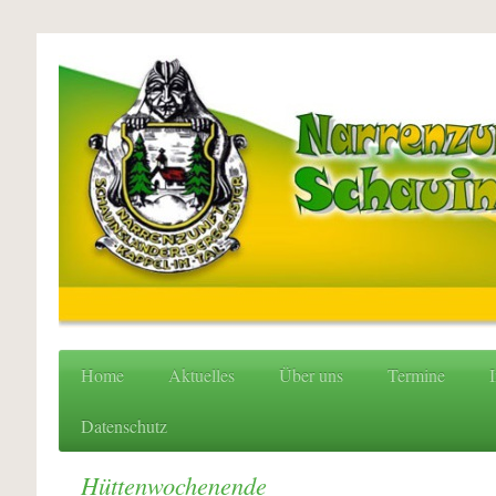
Home
Aktuelles
Über uns
Termine
I
Datenschutz
Hüttenwochenende