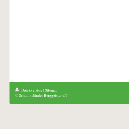
Druckversion
|
Sitemap
© Schauinsländer Berggeister e.V