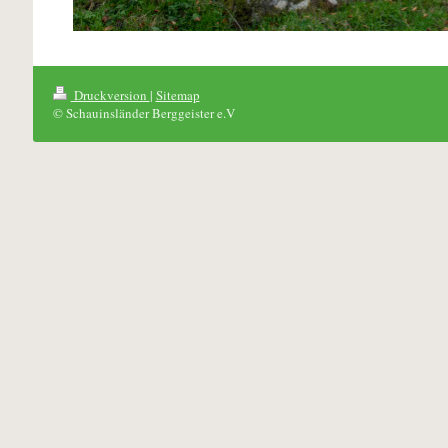
Druckversion
|
Sitemap
© Schauinsländer Berggeister e.V