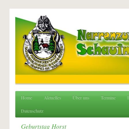
Home
Aktuelles
Über uns
Termine
I
Datenschutz
Geburtstag Horst