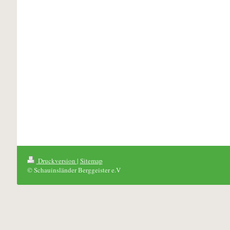
Druckversion
|
Sitemap
© Schauinsländer Berggeister e.V