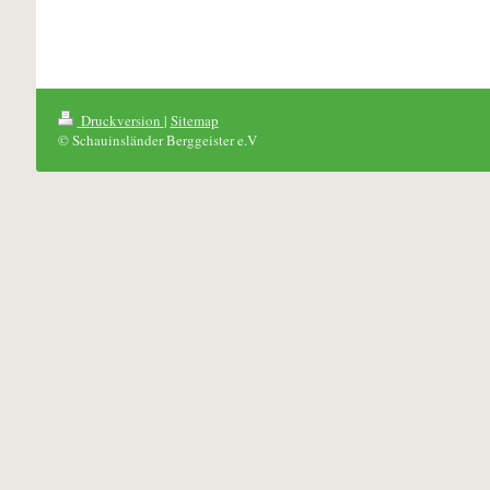
Druckversion
|
Sitemap
© Schauinsländer Berggeister e.V